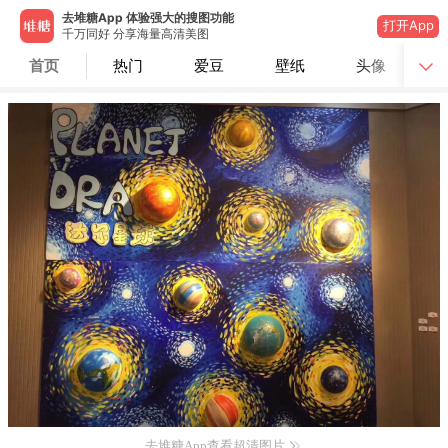
去堆糖App 体验强大的搜图功能
打开App
千万同好 分享海量高清美图
首页
热门
爱豆
壁纸
头像
去堆糖App查看超清图片