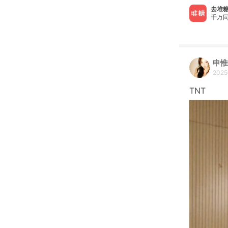
去堆糖
千万同
申惟
202
TNT