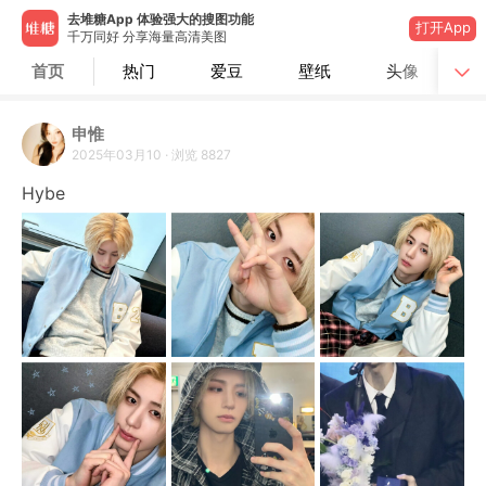
去堆糖App 体验强大的搜图功能
打开App
千万同好 分享海量高清美图
首页
热门
爱豆
壁纸
头像
申惟
2025年03月10
·
浏览
8827
Hybe