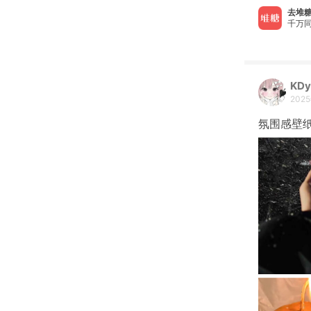
去堆糖
千万同
KDy
202
氛围感壁