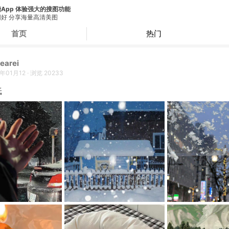
App 体验强大的搜图功能
好 分享海量高清美图
首页
热门
earei
5年01月12
·
浏览
20233
纸