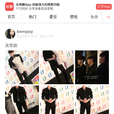
去堆糖App 体验强大的搜图功能
打开App
千万同好 分享海量高清美图
首页
热门
爱豆
壁纸
头像
bemyjoy
2025年01月10
·
浏览
7007
吴世勋