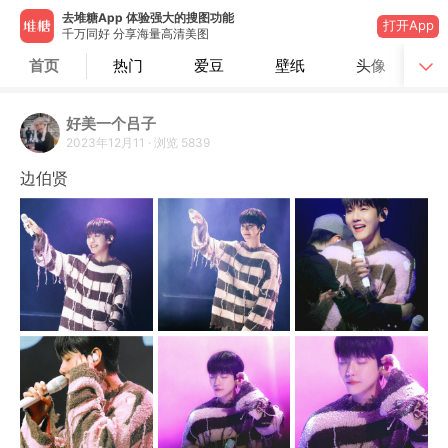
去堆糖App 体验强大的搜图功能
打开App
千万同好 分享海量高清美图
首页
热门
爱豆
壁纸
头像
好美一个吕子
2023年12月11
·
浏览
5839
边伯贤