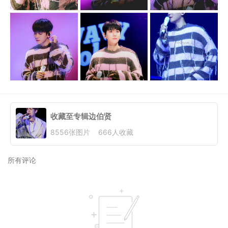
收藏至专辑
边伯贤
8556
张图片
666
人收藏
所有评论