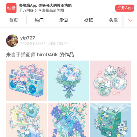
去堆糖App 体验强大的搜图功能
打开App
千万同好 分享海量高清美图
首页
热门
爱豆
壁纸
头像
yip727
2023年08月31
·
浏览
28020
来自于插画师 hiro046k 的作品 ​​​