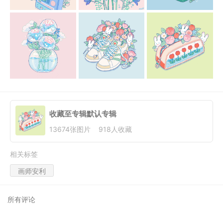
收藏至专辑
默认专辑
13674
张图片
918
人收藏
相关标签
画师安利
所有评论