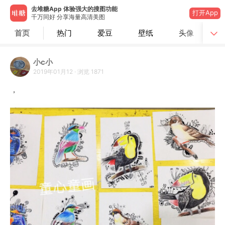
去堆糖App 体验强大的搜图功能
打开App
千万同好 分享海量高清美图
首页
热门
爱豆
壁纸
头像
小c小
2019年01月12
·
浏览
1871
，