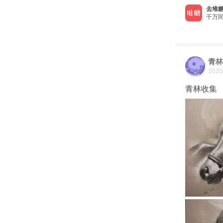
去堆糖
千万同
青林
202
青林收集