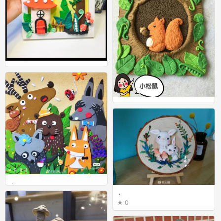
，
0
，
0
，
0
，
0