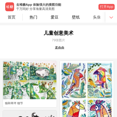
去堆糖App 体验强大的搜图功能
打开App
千万同好 分享海量高清美图
首页
热门
爱豆
壁纸
头像
儿童创意美术
79
张图片
孟垚垚
猫和草坪 细节
2