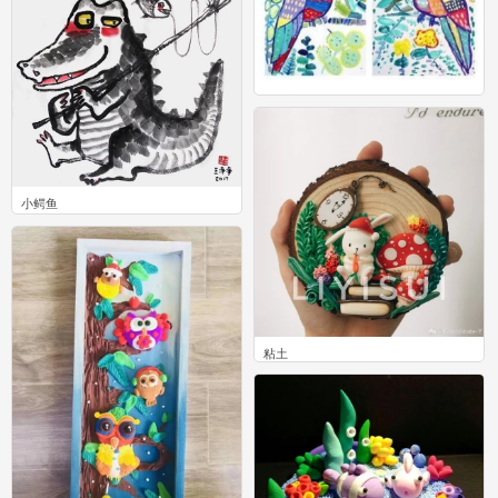
五彩文鸟
2
小鳄鱼
0
粘土
9