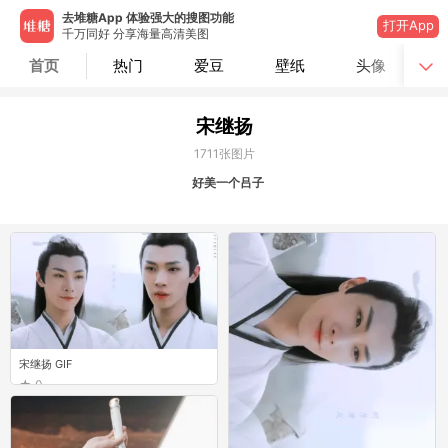
去堆糖App 体验强大的搜图功能
打开App
千万同好 分享海量高清美图
首页
热门
爱豆
壁纸
头像
宋继扬
1711
张图片
好美一个吕子
宋继扬 GIF
0