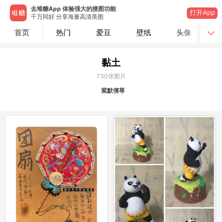
去堆糖App 体验强大的搜图功能
打开App
千万同好 分享海量高清美图
首页
热门
爱豆
壁纸
头像
黏土
730
张图片
紫默倩荨