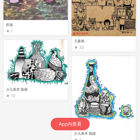
祈福
1
儿童画
33
少儿美术 线描
10
App内查看
少儿美术 线描
3