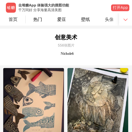
去堆糖App 体验强大的搜图功能
打开App
千万同好 分享海量高清美图
首页
热门
爱豆
壁纸
头像
创意美术
556
张图片
Nichole6