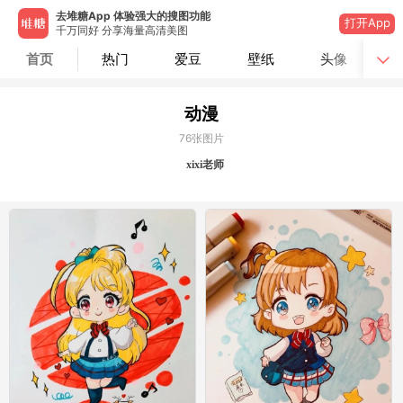
去堆糖App 体验强大的搜图功能
打开App
千万同好 分享海量高清美图
首页
热门
爱豆
壁纸
头像
动漫
76
张图片
xixi老师