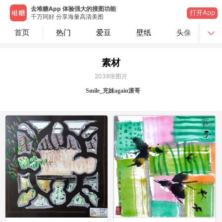
去堆糖App 体验强大的搜图功能
打开App
千万同好 分享海量高清美图
首页
热门
爱豆
壁纸
头像
素材
2038
张图片
Smile_充妹again滚哥