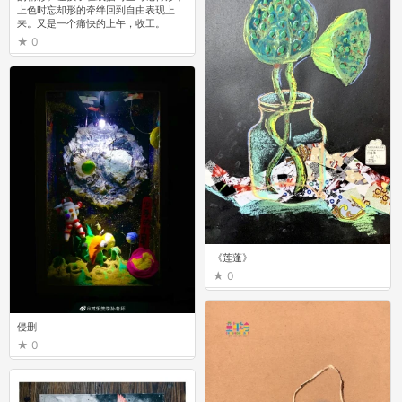
上色时忘却形的牵绊回到自由表现上
来。又是一个痛快的上午，收工。
0
《莲蓬》
0
侵删
0