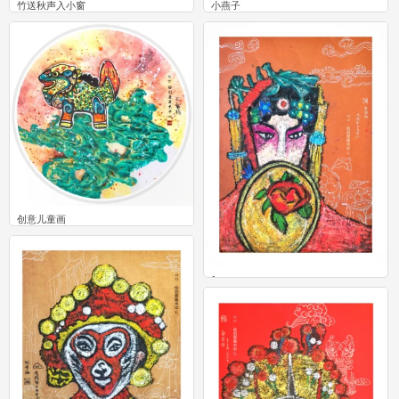
竹送秋声入小窗
小燕子
0
1
创意儿童画
1
1
0