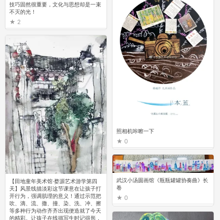
技巧固然很重要，文化与思想却是一束
不灭的光！ ​​​​
2
照相机咔嚓一下
0
武汉小汤圆画馆《瓶瓶罐罐协奏曲》长
【田地童年美术馆·婺源艺术游学第四
卷
天】风景线描淡彩这节课意在让孩子打
开行为，强调肌理的意义！通过示范把
0
吹、滴、流、撒、撞、染、洗、冲、擦
等多种行为动作齐齐出现便造就了今天
的精彩。让孩子在线描写生时记得形，