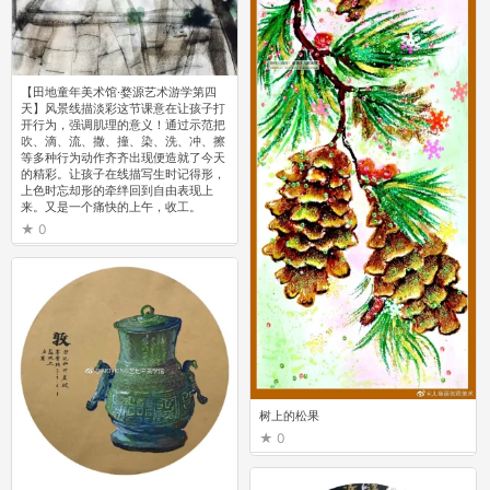
【田地童年美术馆·婺源艺术游学第四
天】风景线描淡彩这节课意在让孩子打
开行为，强调肌理的意义！通过示范把
吹、滴、流、撒、撞、染、洗、冲、擦
等多种行为动作齐齐出现便造就了今天
的精彩。让孩子在线描写生时记得形，
上色时忘却形的牵绊回到自由表现上
来。又是一个痛快的上午，收工。
0
树上的松果
0