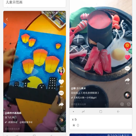
儿童示范画
1
x b
0