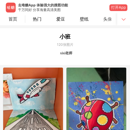
去堆糖App 体验强大的搜图功能
打开App
千万同好 分享海量高清美图
首页
热门
爱豆
壁纸
头像
小班
120
张图片
xixi老师