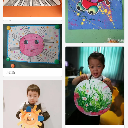
飞机
8
瓢虫
0
小班画
1