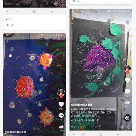
0
x b
0