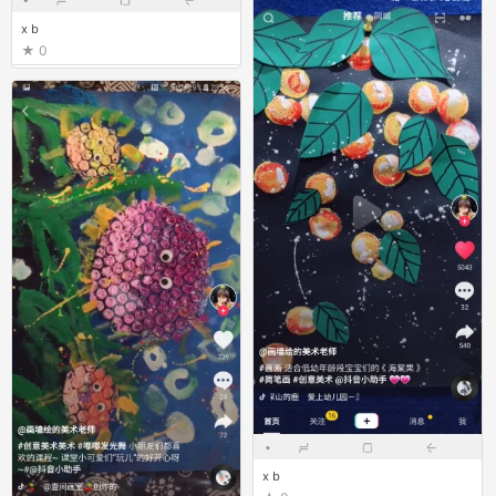
x b
0
x b