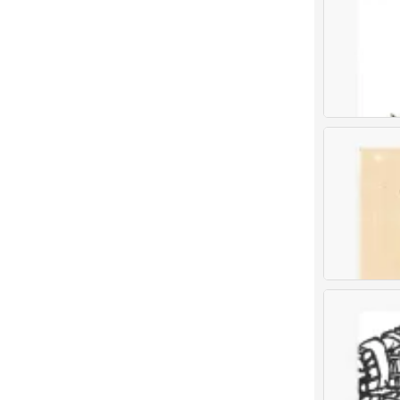
我的书包
0
儿童画 创意儿
0