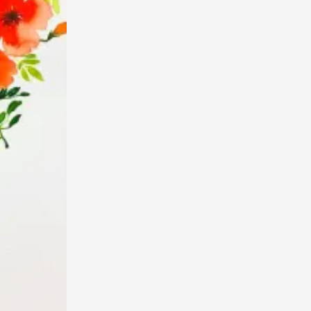
水彩花卉 水粉
0