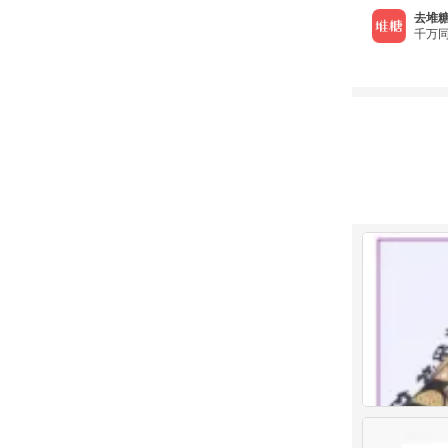
去堆糖
千万同