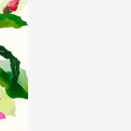
水彩花卉 水粉
0