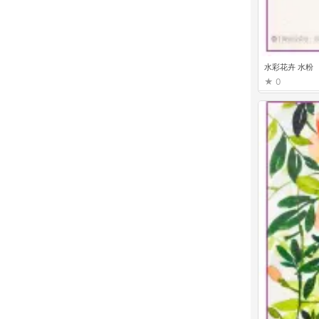
水彩花卉 水粉
0