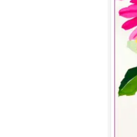
水彩花卉 水粉
0