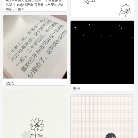
#日常# 努力让自己成为一个真正的自
己叭！ cr@桃晓鱼 背景图 #早安心语#
#每日一图#
0
壁纸
93
/沈汝
壁纸
0
1