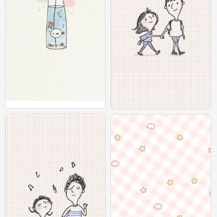
❀盼༵Lᵒᵛᵉᵧₒᵤ❤夏༵❀
简单 萌物 平铺 壁纸系列 @(・●・)@
6
51