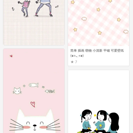
简单 萌物 平铺 壁纸系列 @(・●・)@
简单 插画 萌物 小清新 平铺 可爱壁纸
(๑>؂<๑)
26
7