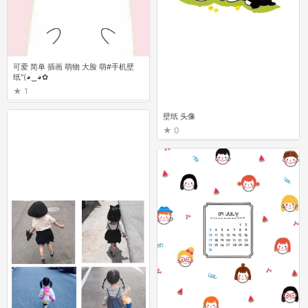
可爱 简单 插画 萌物 大脸 萌#手机壁
纸"(◕‿◕✿
1
壁纸 头像
0