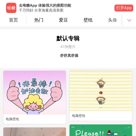
去堆糖App 体验强大的搜图功能
打开App
千万同好 分享海量高清美图
首页
热门
爱豆
壁纸
头像
默认专辑
41
张图片
舒舒真舒服
电脑壁纸
电脑壁纸
0
0