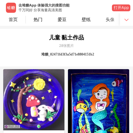
去堆糖App 体验强大的搜图功能
打开App
千万同好 分享海量高清美图
首页
热门
爱豆
壁纸
头像
儿童 黏土作品
28
张图片
堆糖_02471fd3f3a5d71e8804151b2