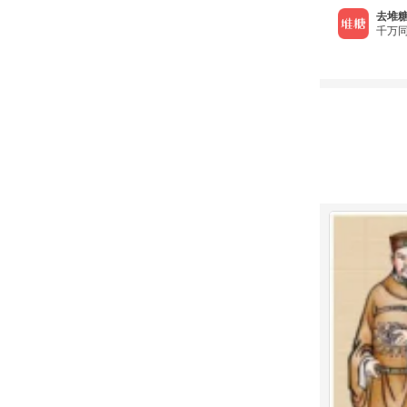
去堆糖
千万同