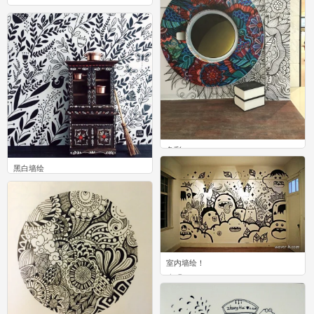
16
色彩
0
黑白墙绘
2
室内墙绘！
5