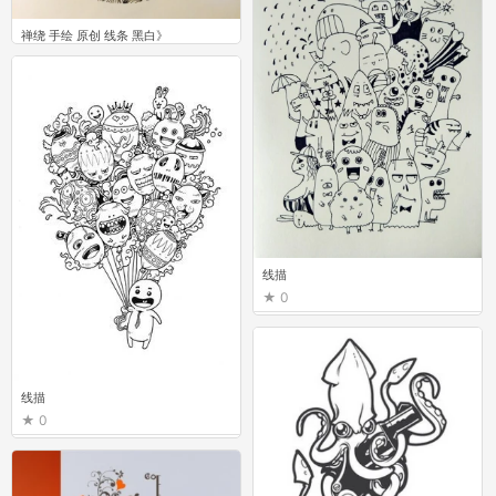
禅绕 手绘 原创 线条 黑白》
6
线描
0
线描
0