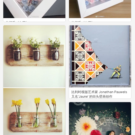
抱熊氏《白落》
抱熊氏《白落》
3
3
比利时模版艺术家 Jonathan Pauwels
又名‘Jaune’ 的街头壁画创作
1