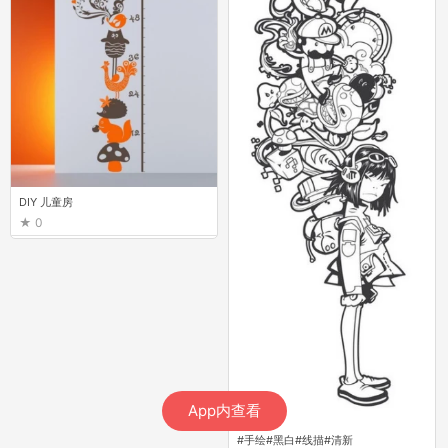
DIY 儿童房
0
App内查看
#手绘#黑白#线描#清新