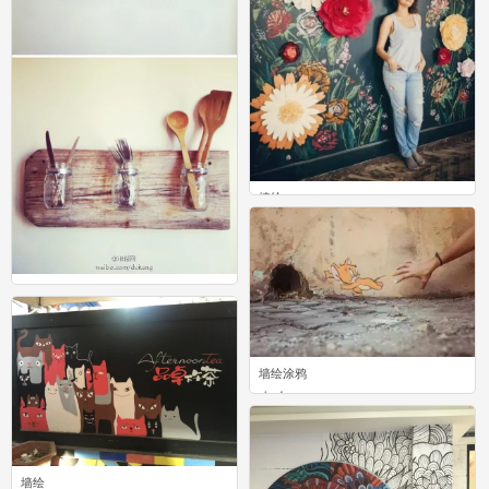
墙绘
0
平时用完的蜂蜜罐、糖果罐都不要扔
掉，稍稍改造一下可以做成可爱的花
架，清新又复古，用来放杂物当做收纳
架也不错！
0
墙绘涂鸦
4
墙绘