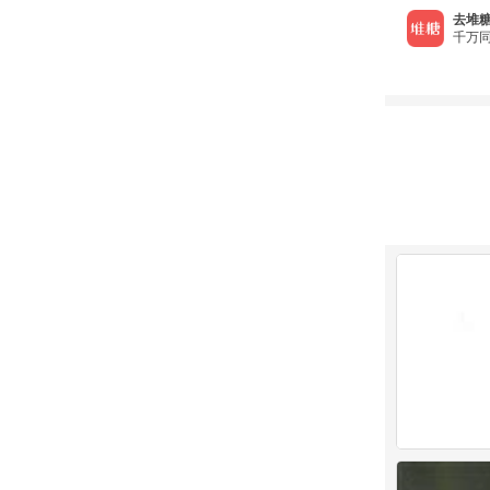
去堆糖
千万同