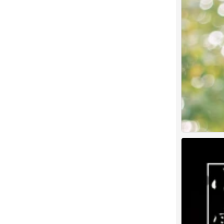
跟我一起嗨起来！
一只擅长卖萌的
7
1