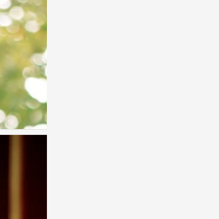
跳跃吧，喵星人！
0
玩翻绳的喵星人
想怎么萌就怎么萌