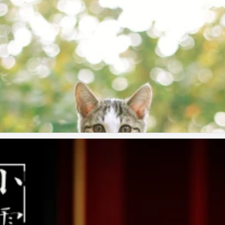
music!
表情帝，名叫Max，圆圆的眼睛，爱吐舌头，超级萌。