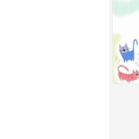
小七和小八
2
喵星人
猫冬
0
5