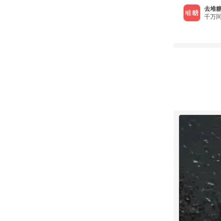
去堆糖
千万同