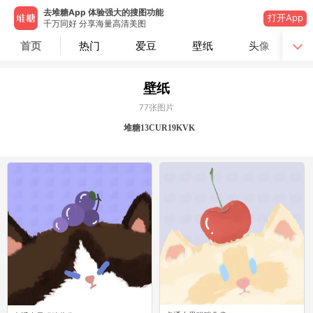
去堆糖App 体验强大的搜图功能
打开App
千万同好 分享海量高清美图
首页
热门
爱豆
壁纸
头像
壁纸
77
张图片
堆糖13CUR19KVK