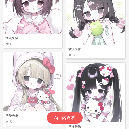
动漫头像
0
动漫头像
0
动漫头像
App内查看
0
动漫头像