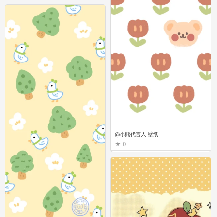
@小熊代言人 壁纸
0