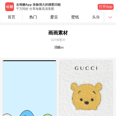
去堆糖App 体验强大的搜图功能
打开App
千万同好 分享海量高清美图
首页
热门
爱豆
壁纸
头像
画画素材
321
张图片
泪痣xx