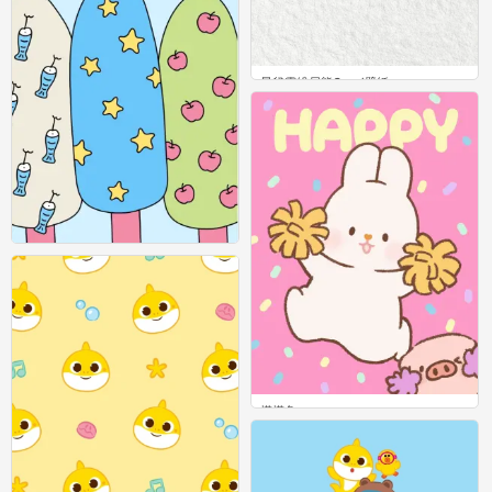
星黛露维尼熊Gucci壁纸
0
壁纸
0
摸摸兔
0