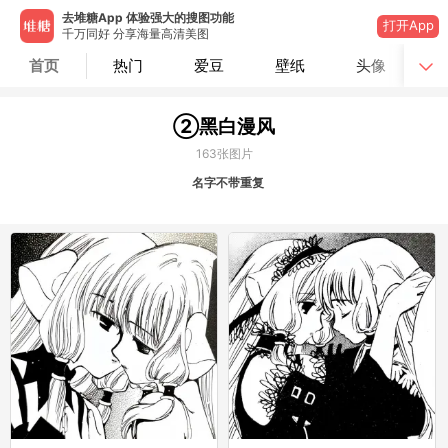
去堆糖App 体验强大的搜图功能
打开App
千万同好 分享海量高清美图
首页
热门
爱豆
壁纸
头像
②黑白漫风
163
张图片
名字不带重复