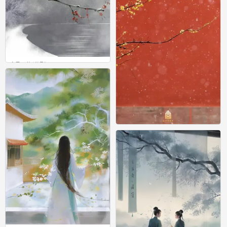
古风，梅(侵删)
4
腊梅
2