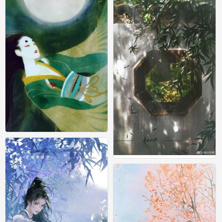
古风 插画 鹿荷 水彩 月上中天
1
浊酒一杯天过午·木香花湿雨沉沉
1