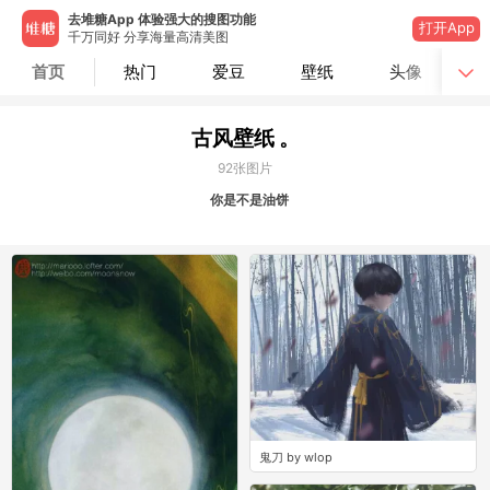
去堆糖App 体验强大的搜图功能
打开App
千万同好 分享海量高清美图
首页
热门
爱豆
壁纸
头像
古风壁纸 。
92
张图片
你是不是油饼
鬼刀 by wlop
10