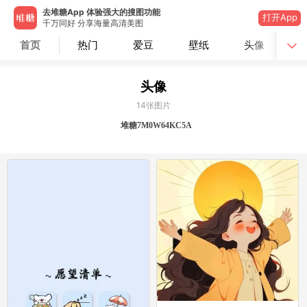
去堆糖App 体验强大的搜图功能
打开App
千万同好 分享海量高清美图
首页
热门
爱豆
壁纸
头像
头像
14
张图片
堆糖7M0W64KC5A