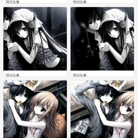
情侣头像
情侣头像
0
0
情侣头像
情侣头像
0
0