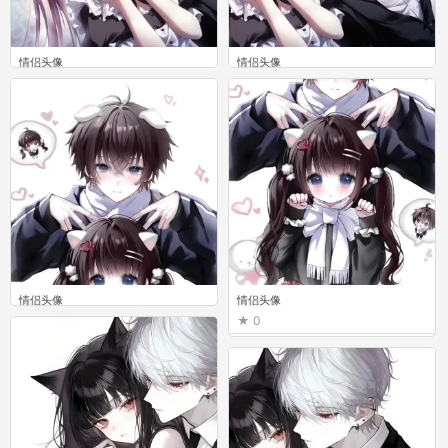
情侣头像
情侣头像
0
0
情侣头像
情侣头像
0
0