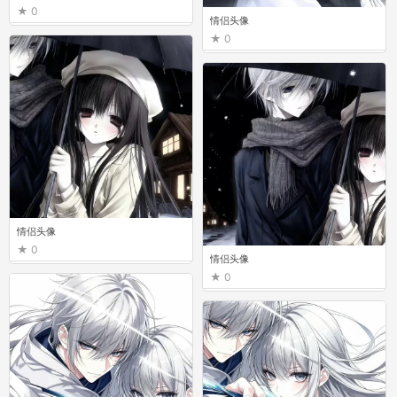
0
情侣头像
0
情侣头像
0
情侣头像
0