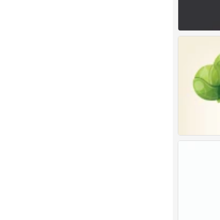
卡通 素材 水印
0
兔耳朵萝卜透明
1