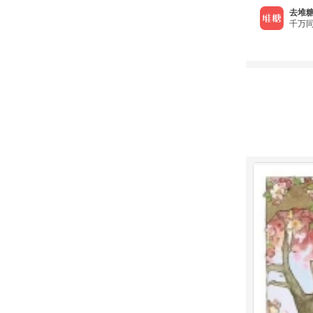
去堆糖
千万同