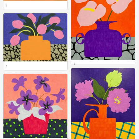
1
0
1
1
0
0