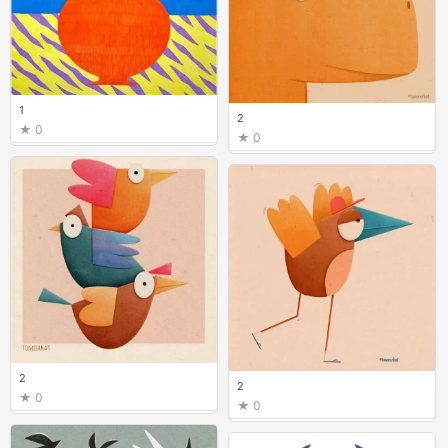
1
2
0
0
2
2
0
0