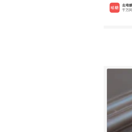
去堆糖
千万同