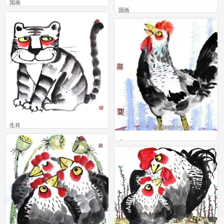
国画
国画
0
9
生肖
0
，
0