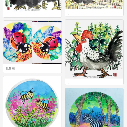
，
，
0
0
儿童画
1
，
0