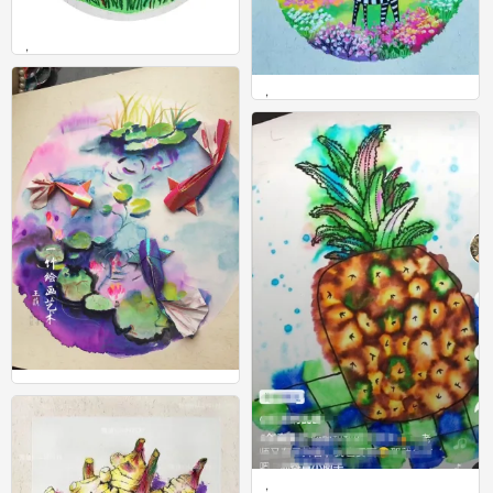
，
0
，
0
。
0
，