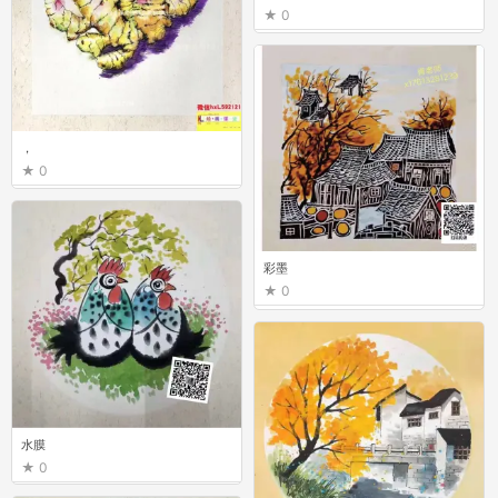
0
，
0
彩墨
0
水膜
0