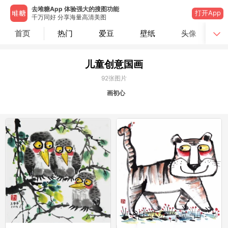
去堆糖App 体验强大的搜图功能
打开App
千万同好 分享海量高清美图
首页
热门
爱豆
壁纸
头像
儿童创意国画
92
张图片
画初心