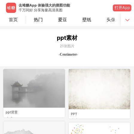
去堆糖App 体验强大的搜图功能
打开App
千万同好 分享海量高清美图
首页
热门
爱豆
壁纸
头像
ppt素材
21
张图片
-Centimeter-
ppt背景
PPT
2
1