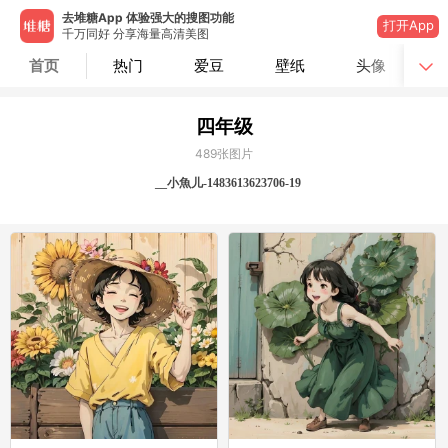
去堆糖App 体验强大的搜图功能
打开App
千万同好 分享海量高清美图
首页
热门
爱豆
壁纸
头像
四年级
489
张图片
__小魚儿-1483613623706-19