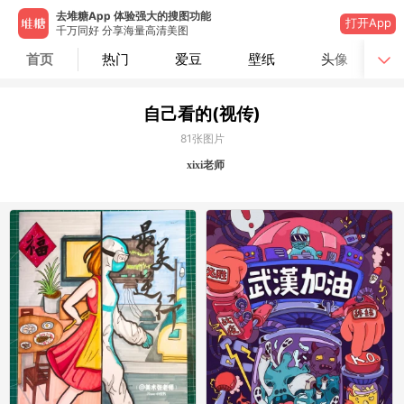
去堆糖App 体验强大的搜图功能
打开App
千万同好 分享海量高清美图
首页
热门
爱豆
壁纸
头像
自己看的(视传)
81
张图片
xixi老师