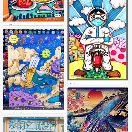
0
卡通
1
抗疫
1
疫情儿童画
5