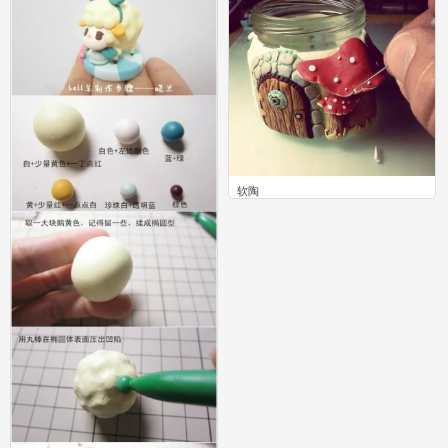
2017#粘土教程#卡通老头的二皮脸做
法（一） 粘土脸部教程 by@暮珥
0
软陶
5