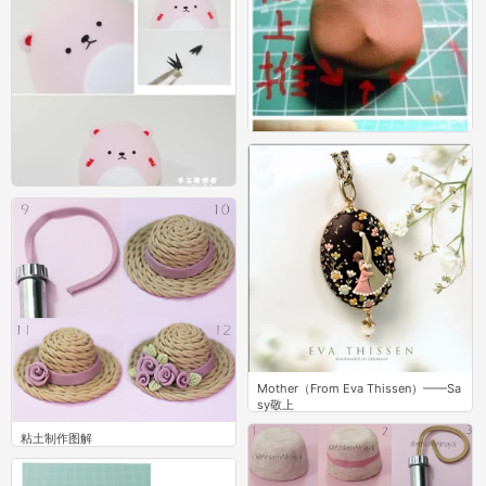
超轻黏土
33
粘土人脸部教程(づ￣3￣)づ
19
Mother（From Eva Thissen）——Sa
sy敬上
3
粘土制作图解
11