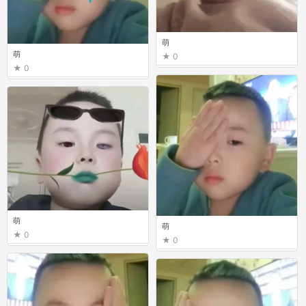
萌
萌
0
0
萌
萌
0
0